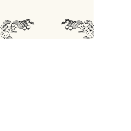
STORE
Shop All
OPENINGSUREN
Maandag: gesloten
Din - Vrij: 07:00 - 18:00
Zaterdag: 07:00 - 17:00
Zondag: 07:00 - 18:00
ADRES
Lobbensestraat 165,
3271 Scherpenheuvel-Zichem