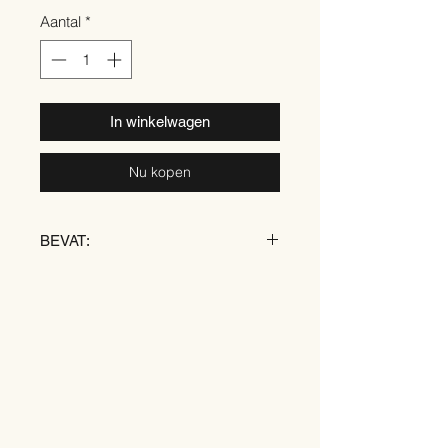
Aantal
*
In winkelwagen
Nu kopen
BEVAT:
TARWE
EI
SOJA
MELK