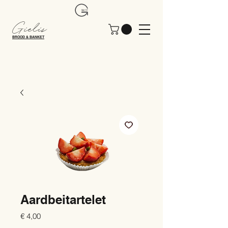
Gielis
BROOD & BANKET
Aardbeitartelet
Prijs
€ 4,00