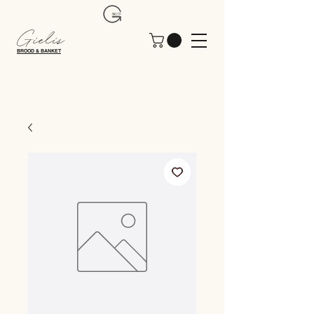
Gielis
BROOD & BANKET