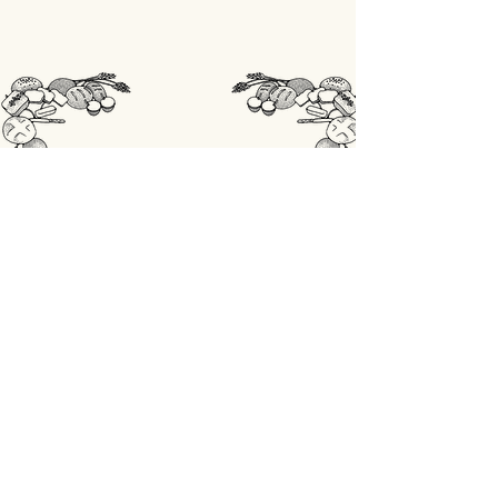
STORE
Shop All
OPENINGSUREN
Maandag: gesloten
Din - Vrij: 07:00 - 18:00
Zaterdag: 07:00 - 17:00
Zondag: 07:00 - 18:00
ADRES
Lobbensestraat 165,
3271 Scherpenheuvel-Zichem