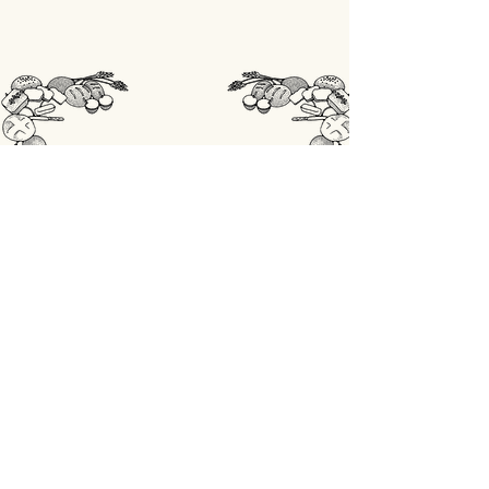
STORE
Shop All
OPENINGSUREN
Maandag: gesloten
Din - Vrij: 07:00 - 18:00
Zaterdag: 07:00 - 17:00
Zondag: 07:00 - 18:00
ADRES
Lobbensestraat 165,
3271 Scherpenheuvel-Zichem