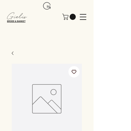
Gielis
BROOD & BANKET