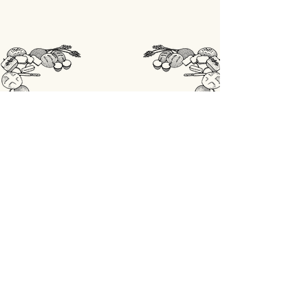
STORE
Shop All
OPENINGSUREN
Maandag: gesloten
Din - Vrij: 07:00 - 18:00
Zaterdag: 07:00 - 17:00
Zondag: 07:00 - 18:00
ADRES
Lobbensestraat 165,
3271 Scherpenheuvel-Zichem