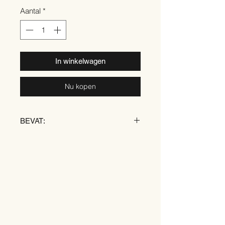
Aantal
*
In winkelwagen
Nu kopen
BEVAT:
TARWE
ROGGE
GERST
SOJA