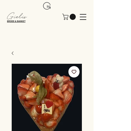
Gielis
BROOD & BANKET