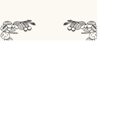
STORE
Shop All
OPENINGSUREN
Maandag: gesloten
Din - Vrij: 07:00 - 18:00
Zaterdag: 07:00 - 17:00
Zondag: 07:00 - 18:00
ADRES
Lobbensestraat 165,
3271 Scherpenheuvel-Zichem