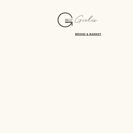
Gielis
BROOD & BANKET