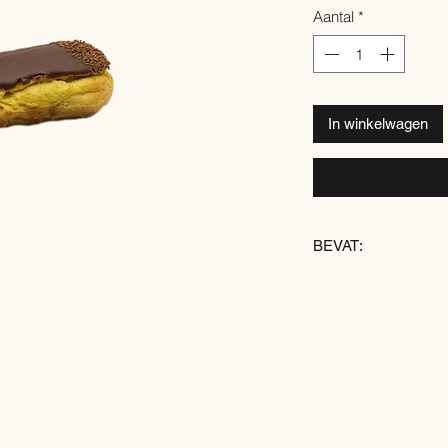
Aantal
*
In winkelwagen
BEVAT:
TARWE
EI
SOJA
MELK