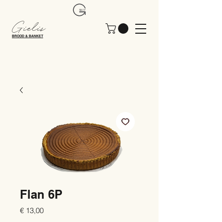
Gielis
BROOD & BANKET
Flan 6P
Prijs
€ 13,00