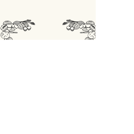
STORE
Shop All
OPENINGSUREN
Maandag: gesloten
Din - Vrij: 07:00 - 18:00
Zaterdag: 07:00 - 17:00
Zondag: 07:00 - 18:00
ADRES
Lobbensestraat 165,
3271 Scherpenheuvel-Zichem