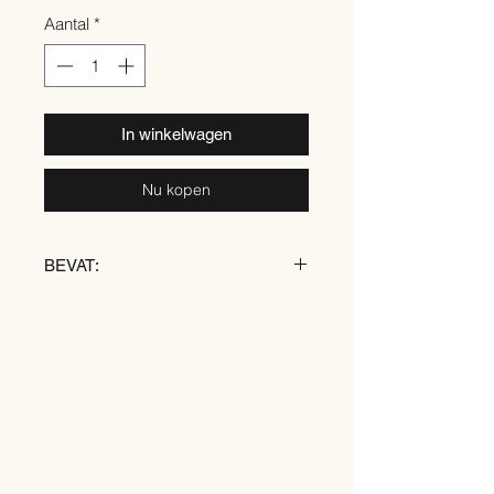
Aantal
*
In winkelwagen
Nu kopen
BEVAT:
TARWE
EI
SOJA
MELK