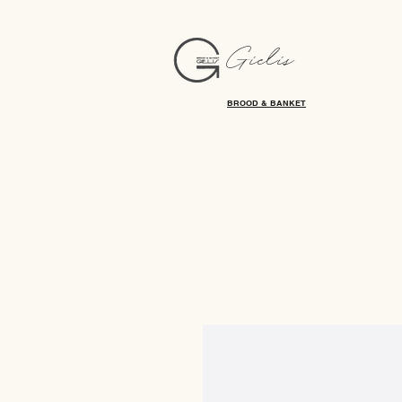
Gielis
BROOD & BANKET