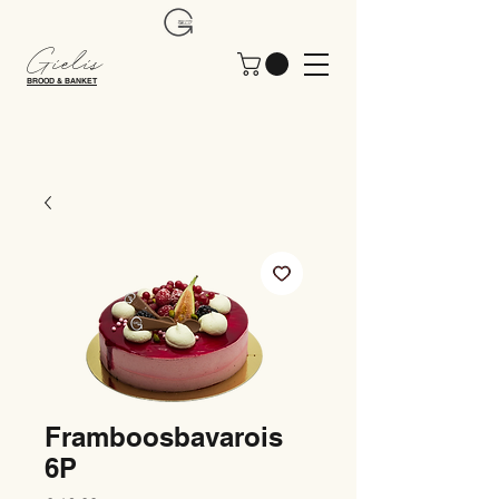
Gielis
BROOD & BANKET
Framboosbavarois
6P