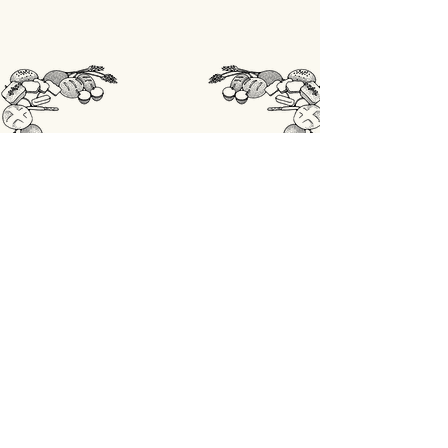
STORE
Shop All
OPENINGSUREN
Maandag: gesloten
Din - Vrij: 07:00 - 18:00
Zaterdag: 07:00 - 17:00
Zondag: 07:00 - 18:00
ADRES
Lobbensestraat 165,
3271 Scherpenheuvel-Zichem