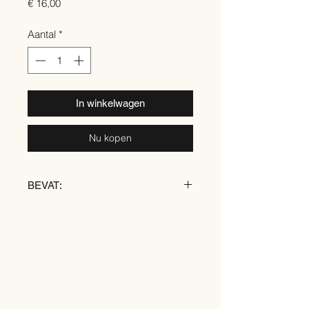
Prijs
€ 16,00
Aantal
*
In winkelwagen
Nu kopen
BEVAT:
TARWE
EI
SOJA
MELK
AMANDEL