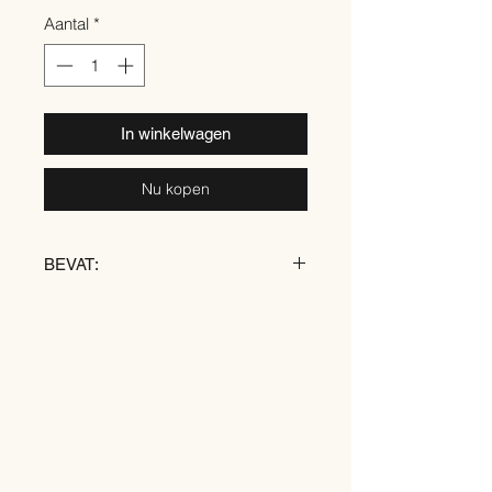
Aantal
*
In winkelwagen
Nu kopen
BEVAT:
TARWE
ROGGE
GERST
SOJA