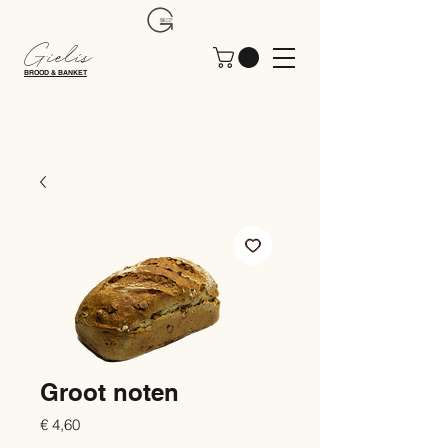
Gielis
BROOD & BANKET
Groot noten
Prijs
€ 4,60