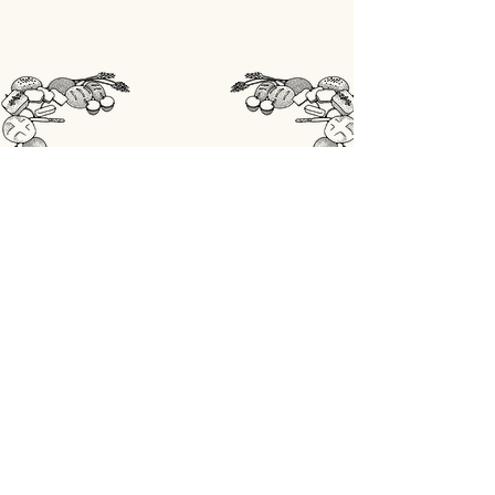
STORE
Shop All
OPENINGSUREN
Maandag: gesloten
Din - Vrij: 07:00 - 18:00
Zaterdag: 07:00 - 17:00
Zondag: 07:00 - 18:00
ADRES
Lobbensestraat 165,
3271 Scherpenheuvel-Zichem