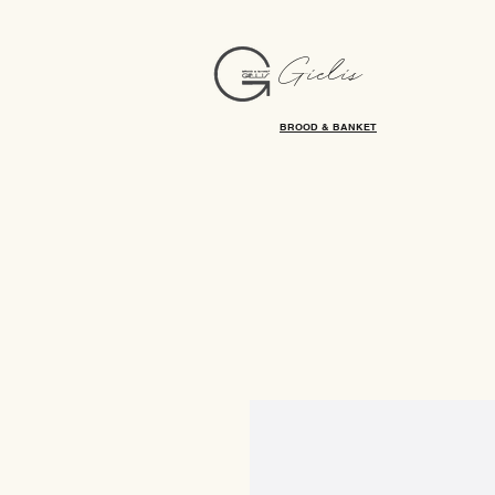
Gielis
BROOD & BANKET