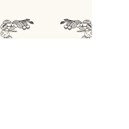
STORE
Shop All
OPENINGSUREN
Maandag: gesloten
Din - Vrij: 07:00 - 18:00
Zaterdag: 07:00 - 17:00
Zondag: 07:00 - 18:00
ADRES
Lobbensestraat 165,
3271 Scherpenheuvel-Zichem