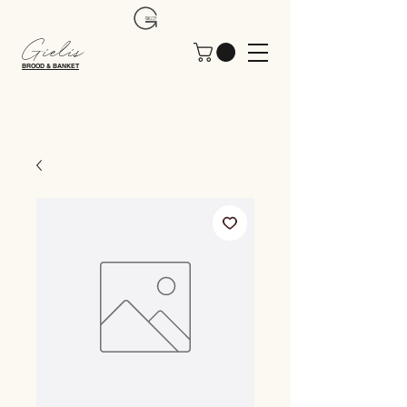
Gielis
BROOD & BANKET