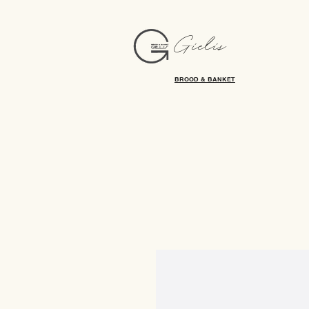
Gielis
BROOD & BANKET