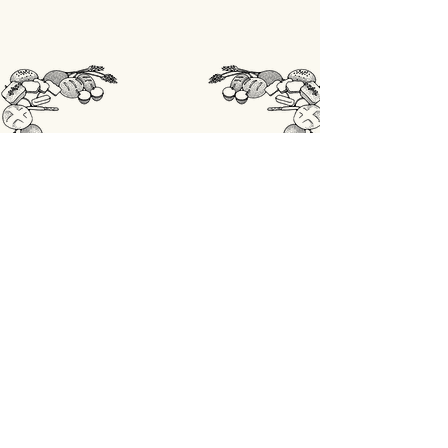
STORE
Shop All
OPENINGSUREN
Maandag: gesloten
Din - Vrij: 07:00 - 18:00
Zaterdag: 07:00 - 17:00
Zondag: 07:00 - 18:00
ADRES
Lobbensestraat 165,
3271 Scherpenheuvel-Zichem