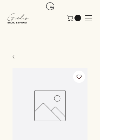
Gielis
BROOD & BANKET