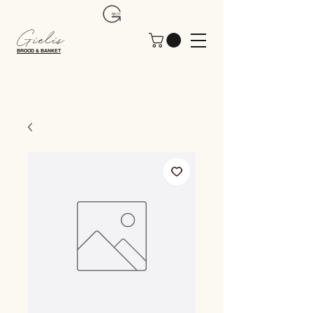
Gielis
BROOD & BANKET