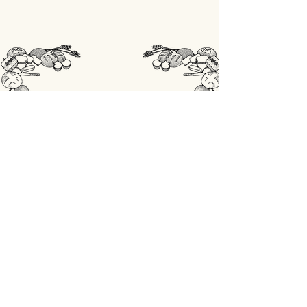
STORE
Shop All
OPENINGSUREN
Maandag: gesloten
Din - Vrij: 07:00 - 18:00
Zaterdag: 07:00 - 17:00
Zondag: 07:00 - 18:00
ADRES
Lobbensestraat 165,
3271 Scherpenheuvel-Zichem