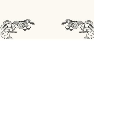
STORE
Shop All
OPENINGSUREN
Maandag: gesloten
Din - Vrij: 07:00 - 18:00
Zaterdag: 07:00 - 17:00
Zondag: 07:00 - 18:00
ADRES
Lobbensestraat 165,
3271 Scherpenheuvel-Zichem