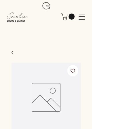
Gielis
BROOD & BANKET