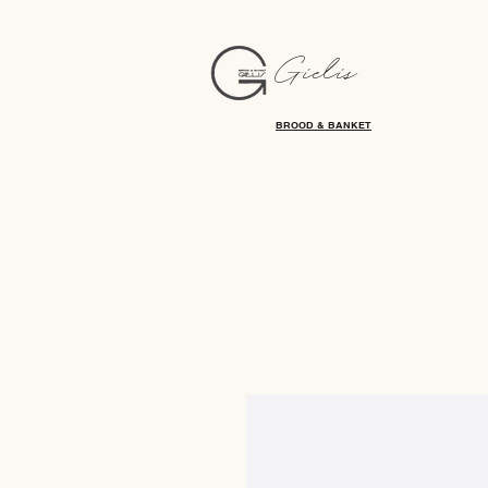
Gielis
BROOD & BANKET