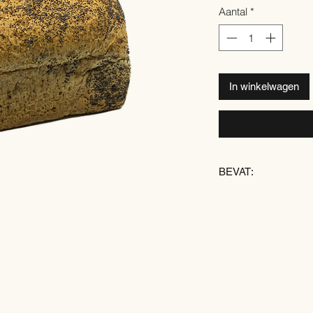
Aantal
*
In winkelwagen
BEVAT:
TARWE
ROGGE
SOJA
GERST
SESAMZAAD