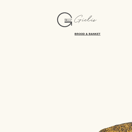
Gielis
BROOD & BANKET