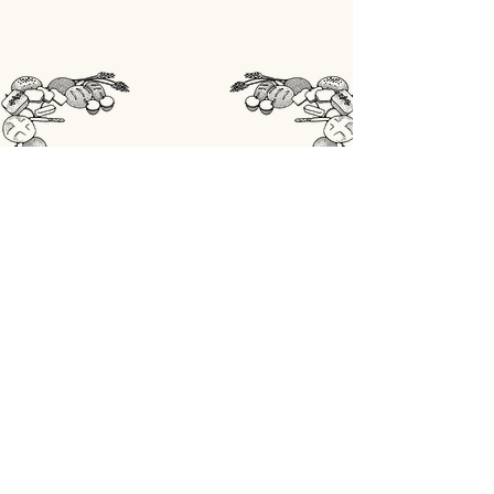
STORE
Shop All
OPENINGSUREN
Maandag: gesloten
Din - Vrij: 07:00 - 18:00
Zaterdag: 07:00 - 17:00
Zondag: 07:00 - 18:00
ADRES
Lobbensestraat 165,
3271 Scherpenheuvel-Zichem