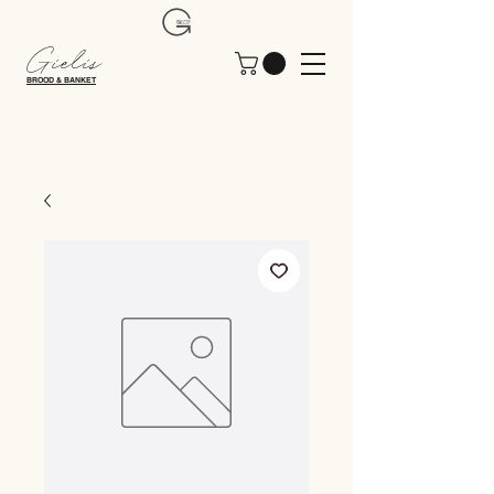
Gielis
BROOD & BANKET