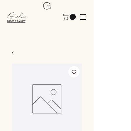
Gielis
BROOD & BANKET