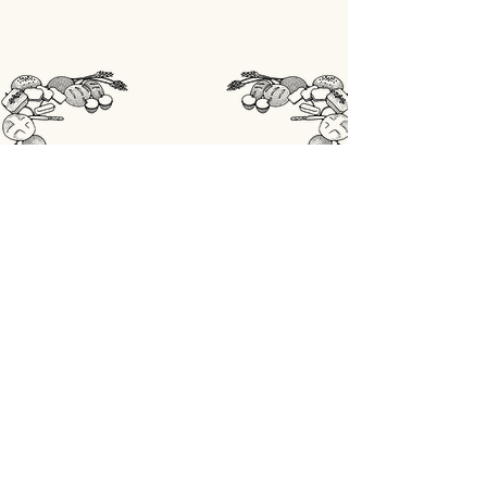
STORE
Shop All
OPENINGSUREN
Maandag: gesloten
Din - Vrij: 07:00 - 18:00
Zaterdag: 07:00 - 17:00
Zondag: 07:00 - 18:00
ADRES
Lobbensestraat 165,
3271 Scherpenheuvel-Zichem