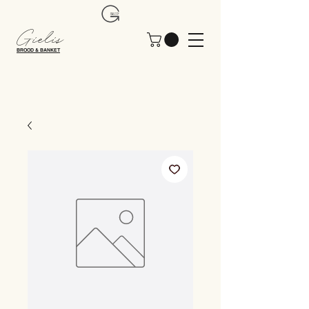
Gielis
BROOD & BANKET