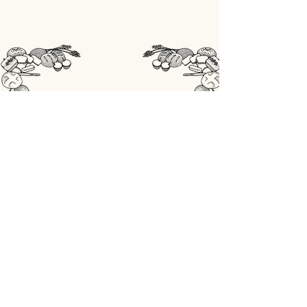
STORE
Shop All
OPENINGSUREN
Maandag: gesloten
Din - Vrij: 07:00 - 18:00
Zaterdag: 07:00 - 17:00
Zondag: 07:00 - 18:00
ADRES
Lobbensestraat 165,
3271 Scherpenheuvel-Zichem