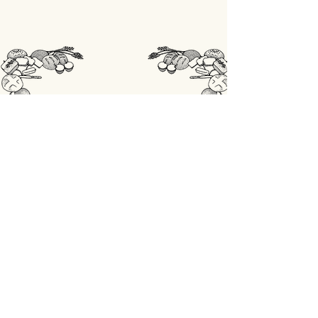
STORE
Shop All
OPENINGSUREN
Maandag: gesloten
Din - Vrij: 07:00 - 18:00
Zaterdag: 07:00 - 17:00
Zondag: 07:00 - 18:00
ADRES
Lobbensestraat 165,
3271 Scherpenheuvel-Zichem