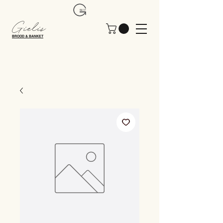
Gielis
BROOD & BANKET