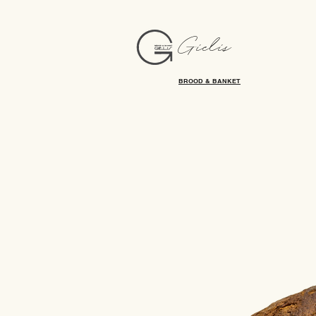
Gielis
BROOD & BANKET