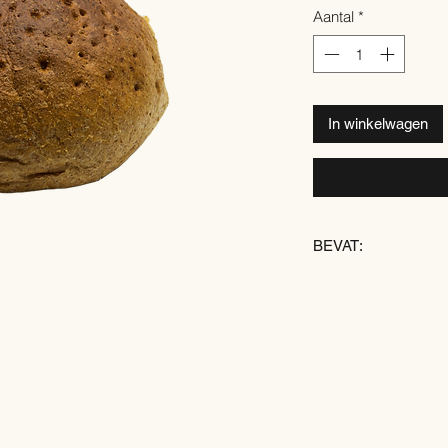
Aantal
*
In winkelwagen
BEVAT:
TARWE
ROGGE
SOJA
GERST