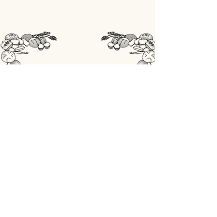
STORE
Shop All
OPENINGSUREN
Maandag: gesloten
Din - Vrij: 07:00 - 18:00
Zaterdag: 07:00 - 17:00
Zondag: 07:00 - 18:00
ADRES
Lobbensestraat 165,
3271 Scherpenheuvel-Zichem