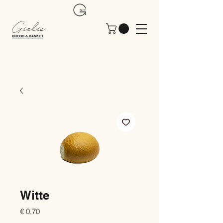
Gielis
BROOD & BANKET
Witte
Prijs
€ 0,70