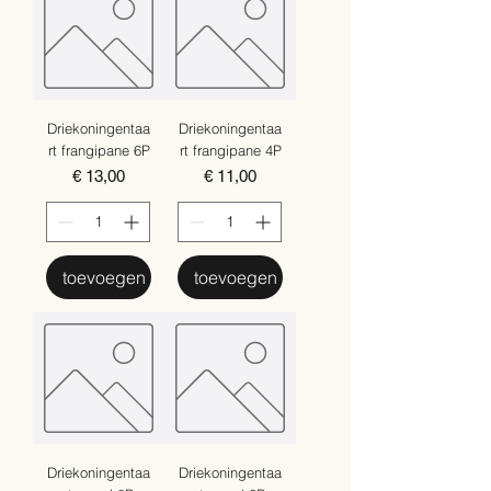
Driekoningentaa
Driekoningentaa
rt frangipane 6P
rt frangipane 4P
Prijs
Prijs
€ 13,00
€ 11,00
toevoegen
toevoegen
Driekoningentaa
Driekoningentaa