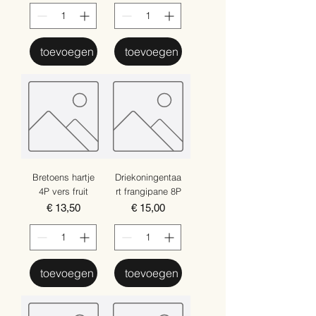
toevoegen
toevoegen
Bretoens hartje
Driekoningentaa
4P vers fruit
rt frangipane 8P
Prijs
Prijs
€ 13,50
€ 15,00
toevoegen
toevoegen