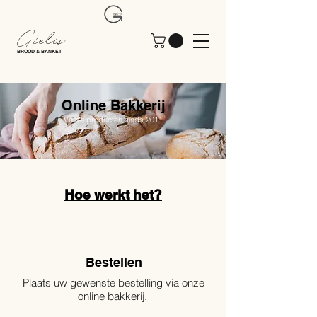
Gielis
BROOD & BANKET
Online Bakkerij
Verse producten sinds 2011
Hoe werkt het?
Bestellen
Plaats uw gewenste bestelling via onze
online bakkerij.