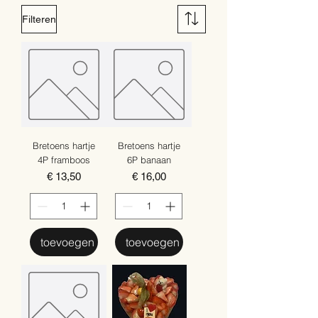
Filteren
Bretoens hartje
Bretoens hartje
4P framboos
6P banaan
Prijs
Prijs
€ 13,50
€ 16,00
toevoegen
toevoegen