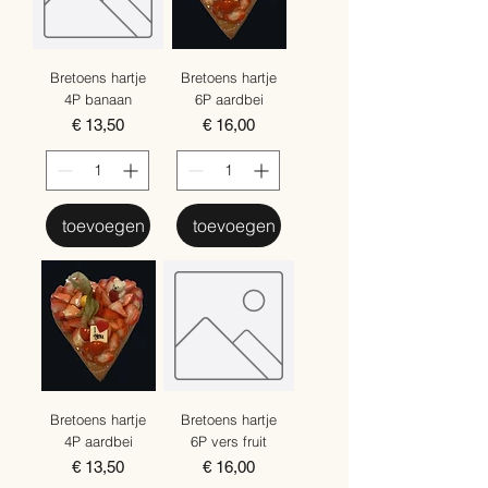
Bretoens hartje
Bretoens hartje
4P banaan
6P aardbei
Prijs
Prijs
€ 13,50
€ 16,00
toevoegen
toevoegen
Bretoens hartje
Bretoens hartje
4P aardbei
6P vers fruit
Prijs
Prijs
€ 13,50
€ 16,00